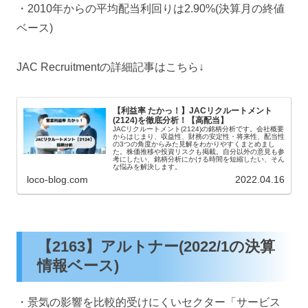
・2010年からの平均配当利回りは2.90%(決算月の終値
ベース)
JAC Recruitmentの詳細記事はこちら↓
【利益率 たかっ！】JACリクルートメント
(2124)を徹底分析！【高配当】
JACリクルートメント(2124)の銘柄分析です。会社概要
からはじまり、収益性、財務の安定性・将来性、配当性
の3つの角度からみた見解をわかりやすくまとめまし
た。株価推移や投資リスクも掲載。自分以外の意見も参
考にしたい、銘柄分析にかける時間を短縮したい、そん
な悩みを解決します。
loco-blog.com
2022.04.16
【2163】アルトナー(2022/1の決算
情報ベース)
・景気の影響を比較的受けにくいセクター「サービス