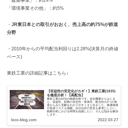
「建築事業」：約29%
「環境事業その他」：約5%
・
JR東日本との取引がおおく、売上高の約75%が鉄道
分野
・2010年からの平均配当利回りは2.28%(決算月の終値
ベース)
東鉄工業の詳細記事はこちら↓
【収益性の安定化がカギ！】東鉄工業(1835)
を徹底分析！【高配当】
東鉄工業(1835)の銘柄分析です。会社概要からはじま
り、収益性、財務の安定性・将来性、配当性の3つの角
度からみた見解をわかりやすくまとめました。株価推移
や投資リスクも掲載。自分以外の意見も参考にしたい、
銘柄分析にかける時間を短縮したい、そんな悩みを解決
します。
loco-blog.com
2022.03.27