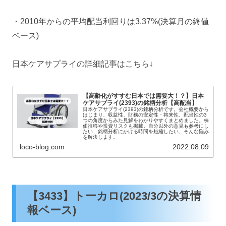
・2010年からの平均配当利回りは3.37%(決算月の終値
ベース)
日本ケアサプライの詳細記事はこちら↓
【高齢化がすすむ日本では需要大！？】日本
ケアサプライ(2393)の銘柄分析【高配当】
日本ケアサプライ(2393)の銘柄分析です。会社概要から
はじまり、収益性、財務の安定性・将来性、配当性の3
つの角度からみた見解をわかりやすくまとめました。株
価推移や投資リスクも掲載。自分以外の意見も参考にし
たい、銘柄分析にかける時間を短縮したい、そんな悩み
を解決します。
loco-blog.com
2022.08.09
【3433】トーカロ(2023/3の決算情
報ベース)