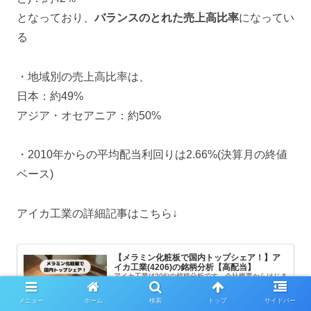
となっており、
バランスのとれた売上高比率
になってい
る
・地域別の売上高比率は、
日本：約49%
アジア・オセアニア：約50%
・2010年からの平均配当利回りは2.66%(決算月の終値
ベース)
アイカ工業の詳細記事はこちら↓
【メラミン化粧板で国内トップシェア！】ア
イカ工業(4206)の銘柄分析【高配当】
アイカ工業(4206)の銘柄分析です。会社概要からはじま
り、収益性、財務の安定性・将来性、配当性の3つの角
度からみた見解をわかりやすくまとめました。株価推移
や投資リスクも掲載。自分以外の意見も参考にしたい、
メニュー
ホーム
検索
トップ
サイドバー
銘柄分析にかける時間を短縮したい、そんな悩みを解決