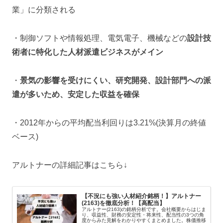
業」に分類される
・制御ソフトや情報処理、電気電子、機械などの
設計技
術者に特化した人材派遣ビジネスがメイン
・
景気の影響を受けにくい、研究開発、設計部門への派
遣が多いため、安定した収益を確保
・2012年からの平均配当利回りは3.21%(決算月の終値
ベース)
アルトナーの詳細記事はこちら↓
【不況にも強い人材紹介銘柄！】アルトナー
(2163)を徹底分析！【高配当】
アルトナー(2163)の銘柄分析です。会社概要からはじま
り、収益性、財務の安定性・将来性、配当性の3つの角
度からみた見解をわかりやすくまとめました。株価推移