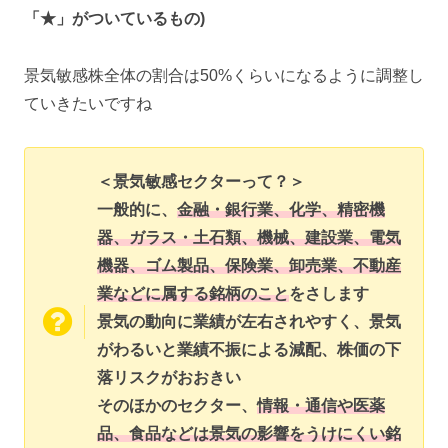
「★」がついているもの)
景気敏感株全体の割合は50%くらいになるように調整し
ていきたいですね
＜景気敏感セクターって？＞
一般的に、
金融・銀行業、化学、精密機
器、ガラス・土石類、機械、建設業、電気
機器、ゴム製品、保険業、卸売業、不動産
業などに属する銘柄のこと
をさします
景気の動向に業績が左右されやすく、景気
がわるいと業績不振による減配、株価の下
落リスクがおおきい
そのほかのセクター、
情報・通信や医薬
品、食品などは景気の影響をうけにくい銘