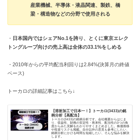
産業機械、半導体・液晶関連、製鉄、橋
梁・構造物などの分野で使用される
・
日本国内ではシェアNo.1を誇り、とくに東京エレク
トングループ向けの売上高は全体の33.1%をしめる
・2010年からの平均配当利回りは2.84%(決算月の終値
ベース)
トーカロの詳細記事はこちら↓
【溶射加工で日本一！】トーカロ(3433)の銘
柄分析【高配当】
トーカロ(3433)の銘柄分析です。会社概要からはじま
り、収益性、財務の安定性・将来性、配当性の3つの角
度からみた見解をわかりやすくまとめました。株価推移
や投資リスクも掲載。自分以外の意見も参考にしたい、
銘柄分析にかける時間を短縮したい、そんな悩みを解決
します。