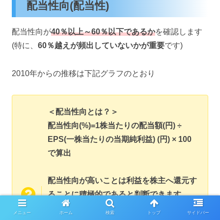
配当性向(配当性)
配当性向が
40％以上～60％以下であるか
を確認します
(特に、
60％越えが頻出していないかが重要
です)
2010年からの推移は下記グラフのとおり
＜配当性向とは？＞
配当性向(%)=1株当たりの配当額(円) ÷
EPS(一株当たりの当期純利益) (円) × 100
で算出
配当性向が高いことは利益を株主へ還元す
ることに積極的であると判断できます
ただし、高すぎると事業の運営に悪影響が
メニュー
ホーム
検索
トップ
サイドバー