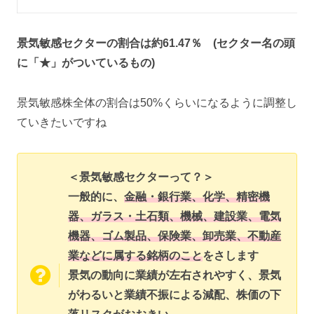
景気敏感セクターの割合は約61.47％ (セクター名の頭
に「★」がついているもの)
景気敏感株全体の割合は50%くらいになるように調整し
ていきたいですね
＜景気敏感セクターって？＞
一般的に、
金融・銀行業、化学、精密機
器、ガラス・土石類、機械、建設業、電気
機器、ゴム製品、保険業、卸売業、不動産
業などに属する銘柄のこと
をさします
景気の動向に業績が左右されやすく、景気
がわるいと業績不振による減配、株価の下