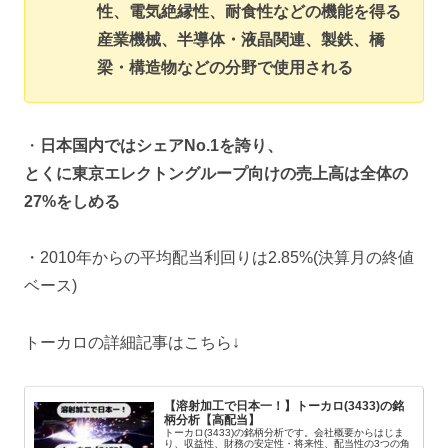
性、電気絶縁性、耐食性などの機能を得る
産業機械、半導体・液晶関連、製鉄、橋
梁・構造物などの分野で使用される
・
日本国内ではシェアNo.1を誇り、
とくに東京エレクトングループ向けの売上高は全体の
27%をしめる
・2010年からの平均配当利回りは2.85%(決算月の終値
ベース)
トーカロの詳細記事はこちら↓
【溶射加工で日本一！】トーカロ(3433)の銘
柄分析【高配当】
トーカロ(3433)の銘柄分析です。会社概要からはじま
り、収益性、財務の安定性・将来性、配当性の3つの角