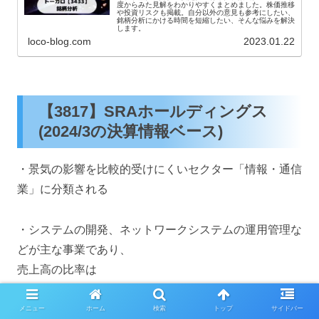
度からみた見解をわかりやすくまとめました。株価推移
や投資リスクも掲載。自分以外の意見も参考にしたい、
銘柄分析にかける時間を短縮したい、そんな悩みを解決
します。
loco-blog.com
2023.01.22
【3817】SRAホールディングス
(2024/3の決算情報ベース)
・景気の影響を比較的受けにくいセクター「情報・通信
業」に分類される
・システムの開発、ネットワークシステムの運用管理な
どが主な事業であり、
売上高の比率は
開発事業：約52%
運用・構築事業：約13%
メニュー
ホーム
検索
トップ
サイドバー