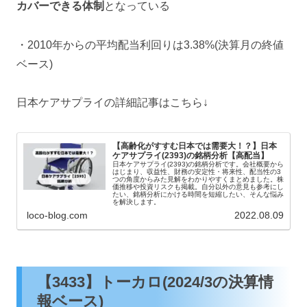
カバーできる体制
となっている
・2010年からの平均配当利回りは3.38%(決算月の終値
ベース)
日本ケアサプライの詳細記事はこちら↓
【高齢化がすすむ日本では需要大！？】日本
ケアサプライ(2393)の銘柄分析【高配当】
日本ケアサプライ(2393)の銘柄分析です。会社概要から
はじまり、収益性、財務の安定性・将来性、配当性の3
つの角度からみた見解をわかりやすくまとめました。株
価推移や投資リスクも掲載。自分以外の意見も参考にし
たい、銘柄分析にかける時間を短縮したい、そんな悩み
を解決します。
loco-blog.com
2022.08.09
【3433】トーカロ(2024/3の決算情
報ベース)