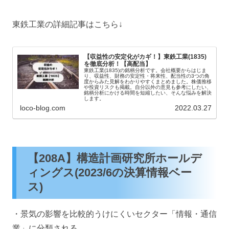
東鉄工業の詳細記事はこちら↓
【収益性の安定化がカギ！】東鉄工業(1835)
を徹底分析！【高配当】
東鉄工業(1835)の銘柄分析です。会社概要からはじま
り、収益性、財務の安定性・将来性、配当性の3つの角
度からみた見解をわかりやすくまとめました。株価推移
や投資リスクも掲載。自分以外の意見も参考にしたい、
銘柄分析にかける時間を短縮したい、そんな悩みを解決
します。
loco-blog.com
2022.03.27
【208A】構造計画研究所ホールデ
ィングス(2023/6の決算情報ベー
ス)
・景気の影響を比較的うけにくいセクター「情報・通信
業」に分類される