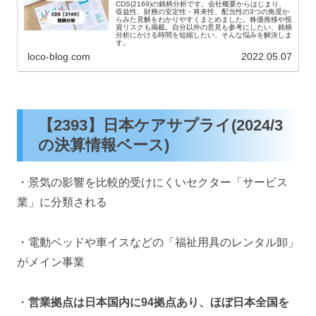
CDS(2169)の銘柄分析です。会社概要からはじまり、
収益性、財務の安定性・将来性、配当性の3つの角度か
らみた見解をわかりやすくまとめました。株価推移や投
資リスクも掲載。自分以外の意見も参考にしたい、銘柄
分析にかける時間を短縮したい、そんな悩みを解決しま
す。
loco-blog.com
2022.05.07
【2393】日本ケアサプライ(2024/3
の決算情報ベース)
・景気の影響を比較的受けにくいセクター「サービス
業」に分類される
・電動ベッドや車イスなどの「福祉用具のレンタル卸」
がメイン事業
・
営業拠点は日本国内に94
拠点あり、ほぼ日本全国を