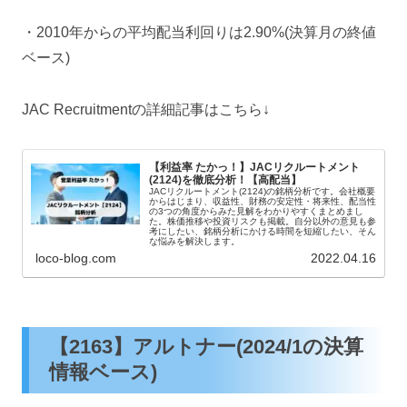
・2010年からの平均配当利回りは2.90%(決算月の終値
ベース)
JAC Recruitmentの詳細記事はこちら↓
【利益率 たかっ！】JACリクルートメント
(2124)を徹底分析！【高配当】
JACリクルートメント(2124)の銘柄分析です。会社概要
からはじまり、収益性、財務の安定性・将来性、配当性
の3つの角度からみた見解をわかりやすくまとめまし
た。株価推移や投資リスクも掲載。自分以外の意見も参
考にしたい、銘柄分析にかける時間を短縮したい、そん
な悩みを解決します。
loco-blog.com
2022.04.16
【2163】アルトナー(2024/1の決算
情報ベース)