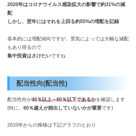
2020年はコロナウイルス感染拡大の影響で約31%の減
配
しかし、翌年にはそれを上回る約55%の増配を記録
基本的には増配傾向ですが、景気によっては大幅な減配
もあり得るので
集中投資はさけたい
ですね
配当性向(配当性)
配当性向が
40％以上～60％以下であるか
を確認します
(特に、
60％越えが頻出していないかが重要
です)
2010年からの推移は下記グラフのとおり