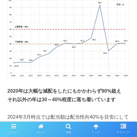
2020年は大幅な減配をしたにもかかわらず90%超え
それ以外の年は30～40%程度に落ち着いています
2024年3月時点では配当額は配当性向40%を目安にして
いるので
メニュー
ホーム
検索
トップ
サイドバー
良くも悪くも業績次第の配当額になりそうです