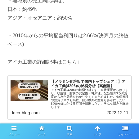
・地域別の売上高比率は、
日本：約49%
アジア・オセアニア：約50%
・2010年からの平均配当利回りは2.66%(決算月の終値
ベース)
アイカ工業の詳細記事はこちら↓
【メラミン化粧板で国内トップシェア！】ア
イカ工業(4206)の銘柄分析【高配当】
アイカ工業(4206)の銘柄分析です。会社概要からはじま
り、収益性、財務の安定性・将来性、配当性の3つの角
度からみた見解をわかりやすくまとめました。株価推移
や投資リスクも掲載。自分以外の意見も参考にしたい、
銘柄分析にかける時間を短縮したい、そんな悩みを解決
します。
loco-blog.com
2022.12.11
メニュー
ホーム
検索
トップ
サイドバー