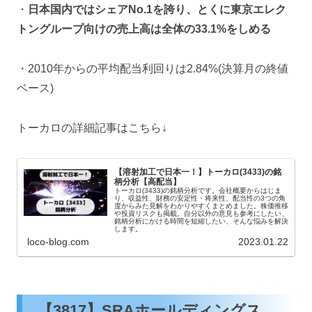
・
日本国内ではシェアNo.1を誇り、とくに東京エレク
トングループ向けの売上高は全体の33.1%をしめる
・2010年からの平均配当利回りは2.84%(決算月の終値
ベース)
トーカロの詳細記事はこちら↓
【溶射加工で日本一！】トーカロ(3433)の銘
柄分析【高配当】
トーカロ(3433)の銘柄分析です。会社概要からはじま
り、収益性、財務の安定性・将来性、配当性の3つの角
度からみた見解をわかりやすくまとめました。株価推移
や投資リスクも掲載。自分以外の意見も参考にしたい、
銘柄分析にかける時間を短縮したい、そんな悩みを解決
します。
loco-blog.com
2023.01.22
【3817】SRAホールディングス