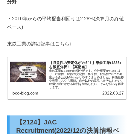
分野
・2010年からの平均配当利回りは2.28%(決算月の終値
ベース)
東鉄工業の詳細記事はこちら↓
【収益性の安定化がカギ！】東鉄工業(1835)
を徹底分析！【高配当】
東鉄工業(1835)の銘柄分析です。会社概要からはじま
り、収益性、財務の安定性・将来性、配当性の3つの角
度からみた見解をわかりやすくまとめました。株価推移
や投資リスクも掲載。自分以外の意見も参考にしたい、
銘柄分析にかける時間を短縮したい、そんな悩みを解決
します。
loco-blog.com
2022.03.27
【2124】JAC
Recruitment(2022/12の決算情報ベ