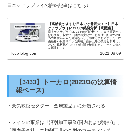
日本ケアサプライの詳細記事はこちら↓
【高齢化がすすむ日本では需要大！？】日本
ケアサプライ(2393)の銘柄分析【高配当】
日本ケアサプライ(2393)の銘柄分析です。会社概要から
はじまり、収益性、財務の安定性・将来性、配当性の3
つの角度からみた見解をわかりやすくまとめました。株
価推移や投資リスクも掲載。自分以外の意見も参考にし
たい、銘柄分析にかける時間を短縮したい、そんな悩み
を解決します。
loco-blog.com
2022.08.09
【3433】トーカロ(2023/3の決算情
報ベース)
・景気敏感セクター「金属製品」に分類される
・メインの事業は「溶射加工事業(国内および海外)」、
「国内子会社」で切削工具や金型のコーティング