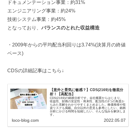
ドキュメンテーション事業：約31%
エンジニアリング事業：約24%
技術システム事業：約45%
となっており、
バランスのとれた収益構造
・2009年からの平均配当利回りは3.74%(決算月の終値
ベース)
CDSの詳細記事はこちら↓
【意外と景気に敏感？】CDS(2169)を徹底分
析！【高配当】
CDS(2169)の銘柄分析です。会社概要からはじまり、
収益性、財務の安定性・将来性、配当性の3つの角度か
らみた見解をわかりやすくまとめました。株価推移や投
資リスクも掲載。自分以外の意見も参考にしたい、銘柄
分析にかける時間を短縮したい、そんな悩みを解決しま
す。
loco-blog.com
2022.05.07