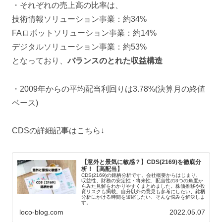
・それぞれの売上高の比率は、
技術情報ソリューション事業：約34%
FAロボットソリューション事業：約14%
デジタルソリューション事業：約53%
となっており、
バランスのとれた収益構造
・2009年からの平均配当利回りは3.78%(決算月の終値
ベース)
CDSの詳細記事はこちら↓
【意外と景気に敏感？】CDS(2169)を徹底分
析！【高配当】
CDS(2169)の銘柄分析です。会社概要からはじまり、
収益性、財務の安定性・将来性、配当性の3つの角度か
らみた見解をわかりやすくまとめました。株価推移や投
資リスクも掲載。自分以外の意見も参考にしたい、銘柄
分析にかける時間を短縮したい、そんな悩みを解決しま
す。
loco-blog.com
2022.05.07