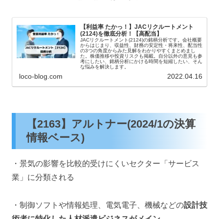
【利益率 たかっ！】JACリクルートメント
(2124)を徹底分析！【高配当】
JACリクルートメント(2124)の銘柄分析です。会社概要
からはじまり、収益性、財務の安定性・将来性、配当性
の3つの角度からみた見解をわかりやすくまとめまし
た。株価推移や投資リスクも掲載。自分以外の意見も参
考にしたい、銘柄分析にかける時間を短縮したい、そん
な悩みを解決します。
loco-blog.com
2022.04.16
【2163】アルトナー(2024/1の決算
情報ベース)
・景気の影響を比較的受けにくいセクター「サービス
業」に分類される
・制御ソフトや情報処理、電気電子、機械などの
設計技
術者に特化した人材派遣ビジネスがメイン