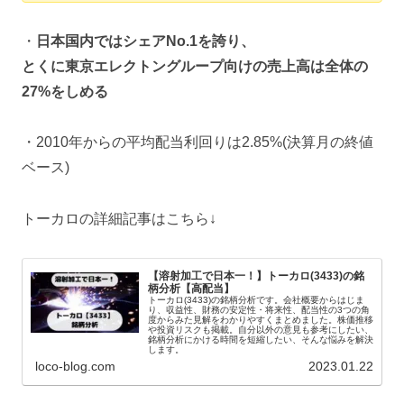
・
日本国内ではシェアNo.1を誇り、
とくに東京エレクトングループ向けの売上高は全体の
27%をしめる
・2010年からの平均配当利回りは2.85%(決算月の終値
ベース)
トーカロの詳細記事はこちら↓
【溶射加工で日本一！】トーカロ(3433)の銘
柄分析【高配当】
トーカロ(3433)の銘柄分析です。会社概要からはじま
り、収益性、財務の安定性・将来性、配当性の3つの角
度からみた見解をわかりやすくまとめました。株価推移
や投資リスクも掲載。自分以外の意見も参考にしたい、
銘柄分析にかける時間を短縮したい、そんな悩みを解決
します。
loco-blog.com
2023.01.22