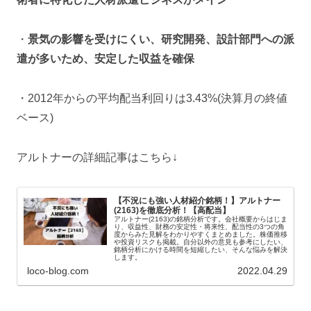
・
景気の影響を受けにくい、研究開発、設計部門への派
遣が多いため、安定した収益を確保
・2012年からの平均配当利回りは3.43%(決算月の終値
ベース)
アルトナーの詳細記事はこちら↓
【不況にも強い人材紹介銘柄！】アルトナー
(2163)を徹底分析！【高配当】
アルトナー(2163)の銘柄分析です。会社概要からはじま
り、収益性、財務の安定性・将来性、配当性の3つの角
度からみた見解をわかりやすくまとめました。株価推移
や投資リスクも掲載。自分以外の意見も参考にしたい、
銘柄分析にかける時間を短縮したい、そんな悩みを解決
します。
loco-blog.com
2022.04.29