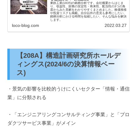
東鉄工業(1835)の銘柄分析です。会社概要からはじま
り、収益性、財務の安定性・将来性、配当性の3つの角
度からみた見解をわかりやすくまとめました。株価推移
や投資リスクも掲載。自分以外の意見も参考にしたい、
銘柄分析にかける時間を短縮したい、そんな悩みを解決
します。
loco-blog.com
2022.03.27
【208A】構造計画研究所ホールデ
ィングス(2024/6の決算情報ベー
ス)
・景気の影響を比較的うけにくいセクター「情報・通信
業」に分類される
・「エンジニアリングコンサルティング事業」と「プロ
ダクツサービス事業」がメイン