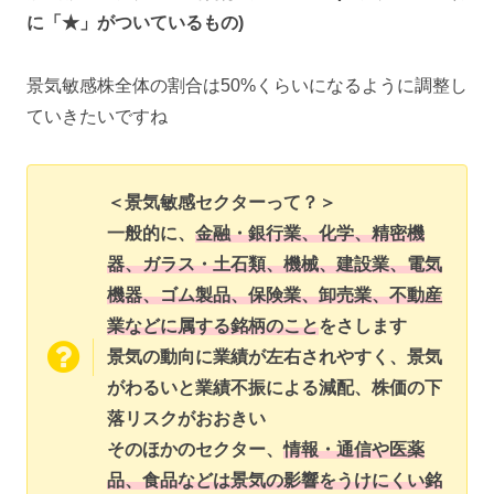
に「★」がついているもの)
景気敏感株全体の割合は50%くらいになるように調整し
ていきたいですね
＜景気敏感セクターって？＞
一般的に、
金融・銀行業、化学、精密機
器、ガラス・土石類、機械、建設業、電気
機器、ゴム製品、保険業、卸売業、不動産
業などに属する銘柄のこと
をさします
景気の動向に業績が左右されやすく、景気
がわるいと業績不振による減配、株価の下
落リスクがおおきい
そのほかのセクター、
情報・通信や医薬
品、食品などは景気の影響をうけにくい銘