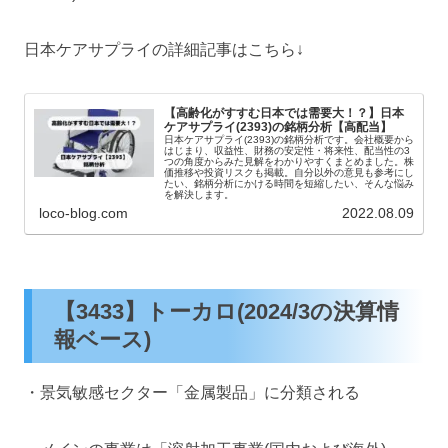
日本ケアサプライの詳細記事はこちら↓
【高齢化がすすむ日本では需要大！？】日本
ケアサプライ(2393)の銘柄分析【高配当】
日本ケアサプライ(2393)の銘柄分析です。会社概要から
はじまり、収益性、財務の安定性・将来性、配当性の3
つの角度からみた見解をわかりやすくまとめました。株
価推移や投資リスクも掲載。自分以外の意見も参考にし
たい、銘柄分析にかける時間を短縮したい、そんな悩み
を解決します。
loco-blog.com
2022.08.09
【3433】トーカロ(2024/3の決算情
報ベース)
・景気敏感セクター「金属製品」に分類される