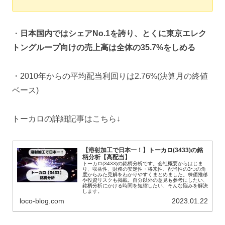
・
日本国内ではシェアNo.1を誇り、とくに東京エレク
トングループ向けの売上高は全体の35.7%をしめる
・2010年からの平均配当利回りは2.76%(決算月の終値
ベース)
トーカロの詳細記事はこちら↓
【溶射加工で日本一！】トーカロ(3433)の銘
柄分析【高配当】
トーカロ(3433)の銘柄分析です。会社概要からはじま
り、収益性、財務の安定性・将来性、配当性の3つの角
度からみた見解をわかりやすくまとめました。株価推移
や投資リスクも掲載。自分以外の意見も参考にしたい、
銘柄分析にかける時間を短縮したい、そんな悩みを解決
します。
loco-blog.com
2023.01.22