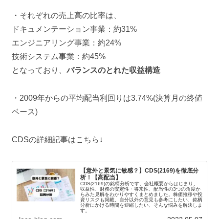
・それぞれの売上高の比率は、
ドキュメンテーション事業：約31%
エンジニアリング事業：約24%
技術システム事業：約45%
となっており、
バランスのとれた収益構造
・2009年からの平均配当利回りは3.74%(決算月の終値
ベース)
CDSの詳細記事はこちら↓
【意外と景気に敏感？】CDS(2169)を徹底分
析！【高配当】
CDS(2169)の銘柄分析です。会社概要からはじまり、
収益性、財務の安定性・将来性、配当性の3つの角度か
らみた見解をわかりやすくまとめました。株価推移や投
資リスクも掲載。自分以外の意見も参考にしたい、銘柄
分析にかける時間を短縮したい、そんな悩みを解決しま
す。