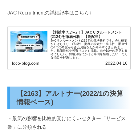
JAC Recruitmentの詳細記事はこちら↓
【利益率 たかっ！】JACリクルートメント
(2124)を徹底分析！【高配当】
JACリクルートメント(2124)の銘柄分析です。会社概要
からはじまり、収益性、財務の安定性・将来性、配当性
の3つの角度からみた見解をわかりやすくまとめまし
た。株価推移や投資リスクも掲載。自分以外の意見も参
考にしたい、銘柄分析にかける時間を短縮したい、そん
な悩みを解決します。
loco-blog.com
2022.04.16
【2163】アルトナー(2022/1の決算
情報ベース)
・景気の影響を比較的受けにくいセクター「サービス
業」に分類される