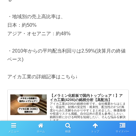
・地域別の売上高比率は、
日本：約50%
アジア・オセアニア：約48%
・2010年からの平均配当利回りは2.59%(決算月の終値
ベース)
アイカ工業の詳細記事はこちら↓
【メラミン化粧板で国内トップシェア！】ア
イカ工業(4206)の銘柄分析【高配当】
アイカ工業(4206)の銘柄分析です。会社概要からはじま
り、収益性、財務の安定性・将来性、配当性の3つの角
度からみた見解をわかりやすくまとめました。株価推移
や投資リスクも掲載。自分以外の意見も参考にしたい、
銘柄分析にかける時間を短縮したい、そんな悩みを解決
します。
loco-blog.com
2022.12.11
メニュー
ホーム
検索
トップ
サイドバー