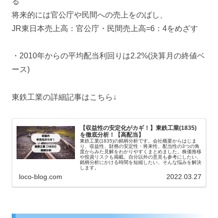
る
将来的には官公庁や民間への売上をのばし、
JR東日本売上高：官公庁・民間売上高=6：4をめざす
・2010年からの平均配当利回りは2.2%(決算月の終値ベ
ース)
東鉄工業の詳細記事はこちら↓
【収益性の安定化がカギ！】東鉄工業(1835)
を徹底分析！【高配当】
東鉄工業(1835)の銘柄分析です。会社概要からはじま
り、収益性、財務の安定性・将来性、配当性の3つの角
度からみた見解をわかりやすくまとめました。株価推移
や投資リスクも掲載。自分以外の意見も参考にしたい、
銘柄分析にかける時間を短縮したい、そんな悩みを解決
します。
loco-blog.com
2022.03.27