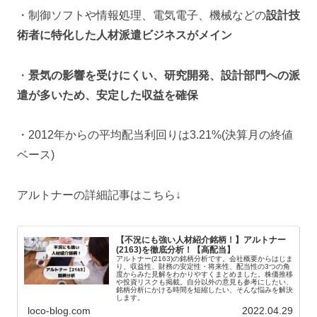
・制御ソフトや情報処理、電気電子、機械などの
設計技
術者に特化した人材派遣ビジネスがメイン
・
景気の影響を受けにくい、研究開発、設計部門への派
遣が多いため、安定した収益を確保
・2012年からの平均配当利回りは3.21%(決算月の終値
ベース)
アルトナーの詳細記事はこちら↓
【不況にも強い人材紹介銘柄！】アルトナー
(2163)を徹底分析！【高配当】
アルトナー(2163)の銘柄分析です。会社概要からはじま
り、収益性、財務の安定性・将来性、配当性の3つの角
度からみた見解をわかりやすくまとめました。株価推移
や投資リスクも掲載。自分以外の意見も参考にしたい、
銘柄分析にかける時間を短縮したい、そんな悩みを解決
します。
loco-blog.com
2022.04.29