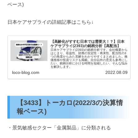
ベース)
日本ケアサプライの詳細記事はこちら↓
【高齢化がすすむ日本では需要大！？】日本
ケアサプライ(2393)の銘柄分析【高配当】
日本ケアサプライ(2393)の銘柄分析です。会社概要から
はじまり、収益性、財務の安定性・将来性、配当性の3
つの角度からみた見解をわかりやすくまとめました。株
価推移や投資リスクも掲載。自分以外の意見も参考にし
たい、銘柄分析にかける時間を短縮したい、そんな悩み
を解決します。
loco-blog.com
2022.08.09
【3433】トーカロ(2022/3の決算情
報ベース)
・景気敏感セクター「金属製品」に分類される